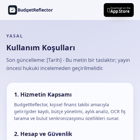
Ana içeriğe geç
Download on the

BudgetReflector
App Store
YASAL
Kullanım Koşulları
Son güncelleme: [Tarih] - Bu metin bir taslaktır; yayın
öncesi hukuki incelemeden geçirilmelidir.
1. Hizmetin Kapsamı
BudgetReflector, kişisel finans takibi amacıyla
gelir/gider kaydı, bütçe yönetimi, aylık analiz, OCR fiş
tarama ve bulut senkronizasyonu özellikleri sunar.
2. Hesap ve Güvenlik