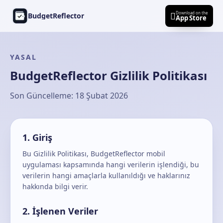
Ana içeriğe geç
Download on the

BudgetReflector
App Store
YASAL
BudgetReflector Gizlilik Politikası
Son Güncelleme: 18 Şubat 2026
1. Giriş
Bu Gizlilik Politikası, BudgetReflector mobil
uygulaması kapsamında hangi verilerin işlendiği, bu
verilerin hangi amaçlarla kullanıldığı ve haklarınız
hakkında bilgi verir.
2. İşlenen Veriler