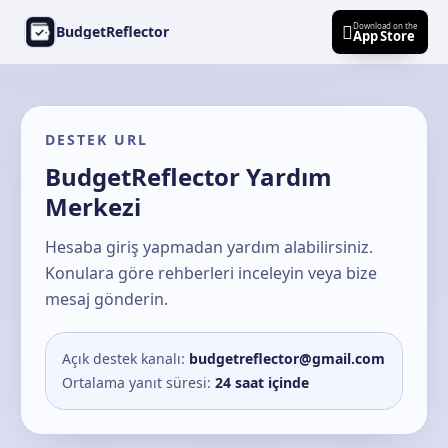
Ana içeriğe geç
Download on the

BudgetReflector
App Store
DESTEK URL
BudgetReflector Yardım
Merkezi
Hesaba giriş yapmadan yardım alabilirsiniz.
Konulara göre rehberleri inceleyin veya bize
mesaj gönderin.
Açık destek kanalı:
budgetreflector@gmail.com
Ortalama yanıt süresi:
24 saat içinde